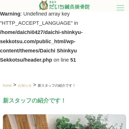
Warning
: Undefined array key
"HTTP_ACCEPT_LANGUAGE" in
/home/daichi0427/daichi-shinkyu-
sekkotsu.com/public_html/wp-
content/themes/Daichi Shinkyu
Sekkotsu/header.php
on line
51
>
>
home
お知らせ
新スタッフの紹介です！
新スタッフの紹介です！