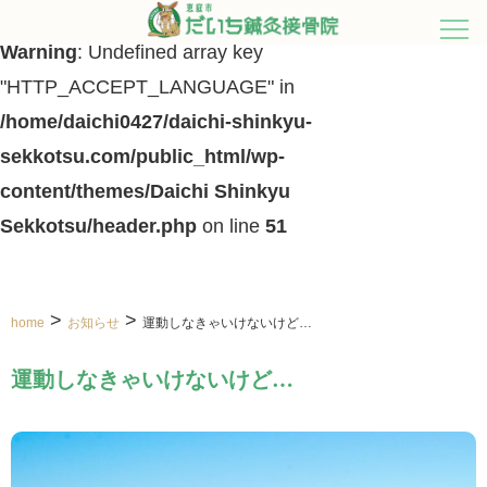
Warning
: Undefined array key
"HTTP_ACCEPT_LANGUAGE" in
/home/daichi0427/daichi-shinkyu-
sekkotsu.com/public_html/wp-
content/themes/Daichi Shinkyu
Sekkotsu/header.php
on line
51
>
>
home
お知らせ
運動しなきゃいけないけど…
運動しなきゃいけないけど…