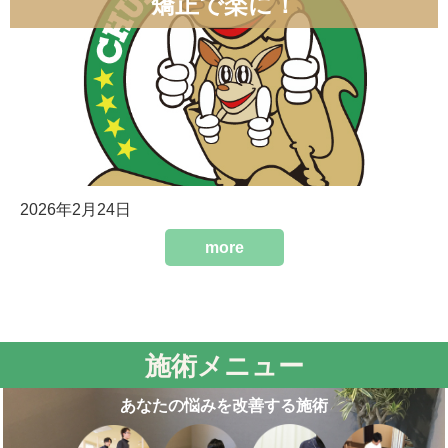
矯正で楽に！
2026年2月24日
more
施術メニュー
あなたの悩みを改善する施術