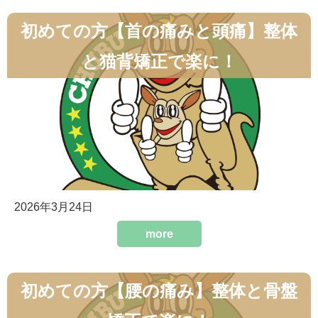
初めての方【首の痛みと頭痛】整体
と猫背矯正で楽に！
2026年3月24日
more
初めての方【腰の痛み】整体と骨盤