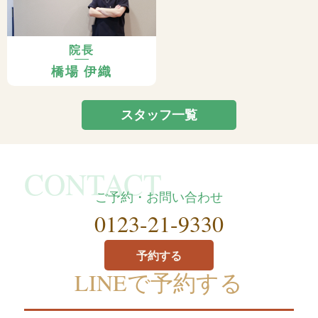
院長
橋場 伊織
スタッフ一覧
ご予約・お問い合わせ
0123-21-9330
予約する
LINEで予約する