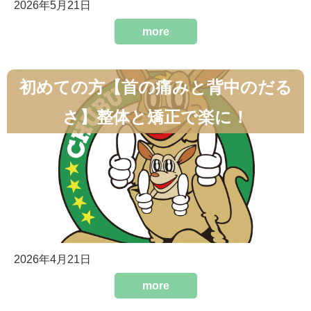
2026年5月21日
more
初めての方【首の痛みと背中のだる
さ】整体と矯正で楽に！
2026年4月21日
more