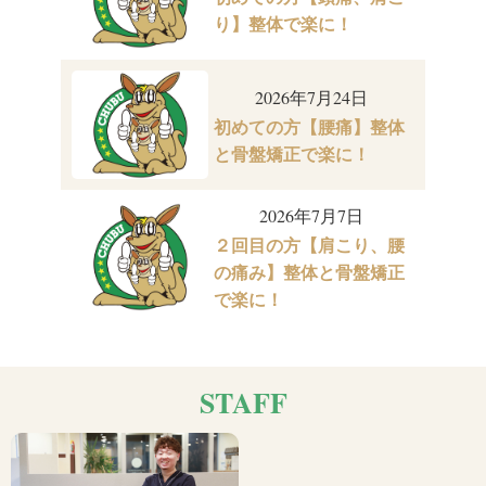
り】整体で楽に！
2026年7月24日
初めての方【腰痛】整体
と骨盤矯正で楽に！
2026年7月7日
２回目の方【肩こり、腰
の痛み】整体と骨盤矯正
で楽に！
STAFF