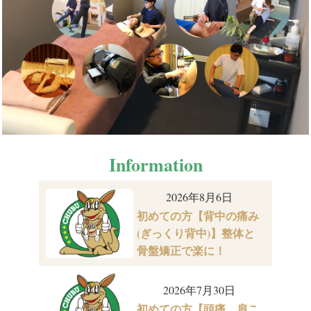
Information
2026年8月6日
初めての方【背中の痛み
(ぎっくり背中)】整体と
骨盤矯正で楽に！
2026年7月30日
初めての方【頭痛、肩こ