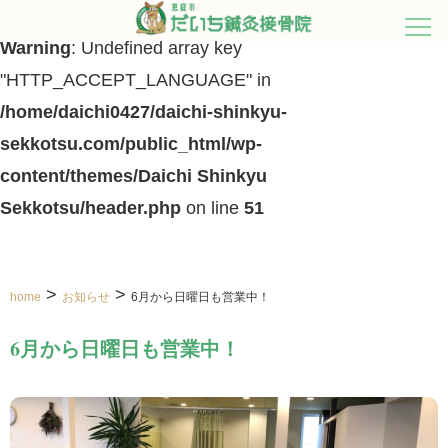
Warning
: Undefined array key
"HTTP_ACCEPT_LANGUAGE" in
/home/daichi0427/daichi-shinkyu-
sekkotsu.com/public_html/wp-
content/themes/Daichi Shinkyu
Sekkotsu/header.php
on line
51
>
>
home
お知らせ
6月から日曜日も営業中！
6月から日曜日も営業中！